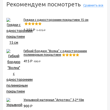
Рекомендуем посмотреть
Сравнить все
Грядки с односторонним покрытием 15 см
1 255
Р
1 475
Р
Гибкий бордюр "Волна" с односторонним
полимерным покрытием
415
Р
490
Р
Укрывной материал "Агротекс" 3,2*10м
900
Р