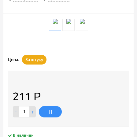
Цена:
За штуку
211
Р
-
+
В наличии